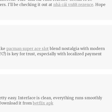
. I’ll be checking it out at
nhà cái vn88 rezence
. Hope
like
pacman super ace slot
blend nostalgia with modern
C!) is key for trust, especially with localized payment
tty easy. Interface is clean, everything runs smoothly
 Download it from
betflix apk