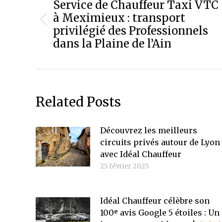
article
Service de Chauffeur Taxi VTC
à Meximieux : transport
Article
privilégié des Professionnels
précédent
dans la Plaine de l’Ain
:
Related Posts
Découvrez les meilleurs
circuits privés autour de Lyon
avec Idéal Chauffeur
25 février 2025
Idéal Chauffeur célèbre son
100ᵉ avis Google 5 étoiles : Un