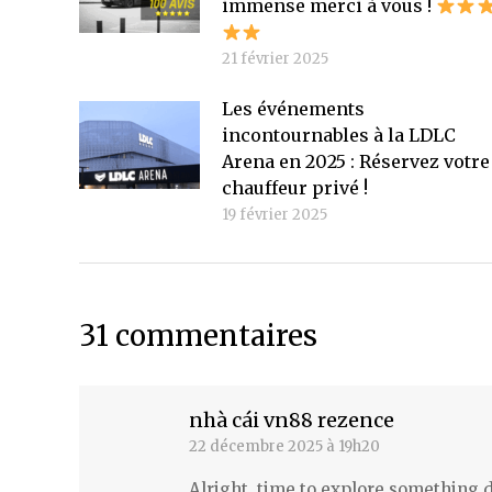
immense merci à vous !
21 février 2025
Les événements
incontournables à la LDLC
Arena en 2025 : Réservez votre
chauffeur privé !
19 février 2025
31 commentaires
nhà cái vn88 rezence
22 décembre 2025 à 19h20
dit
:
Alright, time to explore something d