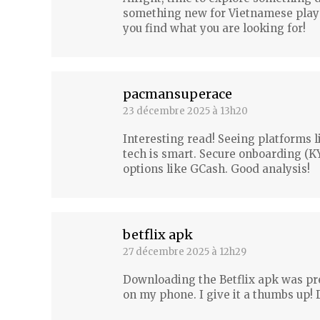
something new for Vietnamese players
you find what you are looking for!
pacmansuperace
23 décembre 2025 à 13h20
dit
:
Interesting read! Seeing platforms 
tech is smart. Secure onboarding (KY
options like GCash. Good analysis!
betflix apk
27 décembre 2025 à 12h29
dit
:
Downloading the Betflix apk was pre
on my phone. I give it a thumbs up!