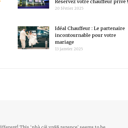
Réservez votre chauffeur privé !
20 février 2025
Idéal Chauffeur : Le partenaire
incontournable pour votre
mariage
13 janvier 2025
ifferent! This ‘nhà cái vn88 rezence’ seems to be