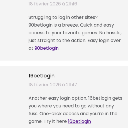
dit
18 février 2026 à 21h16
:
Struggling to log in other sites?
90betlogin is a breeze. Quick and easy
access to your favorite games. No hassle,
just straight to the action. Easy login over
at
90betlogin
16betlogin
dit
18 février 2026 à 21h17
:
Another easy login option, 16betlogin gets
you where you need to go without any
fuss. One-click access and you’re in the
game. Try it here
16betlogin