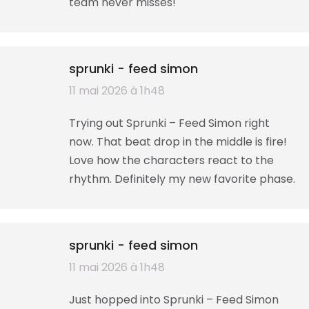
team never misses!
sprunki - feed simon
dit
11 mai 2026 à 1h48
:
Trying out Sprunki – Feed Simon right
now. That beat drop in the middle is fire!
Love how the characters react to the
rhythm. Definitely my new favorite phase.
sprunki - feed simon
dit
11 mai 2026 à 1h48
:
Just hopped into Sprunki – Feed Simon