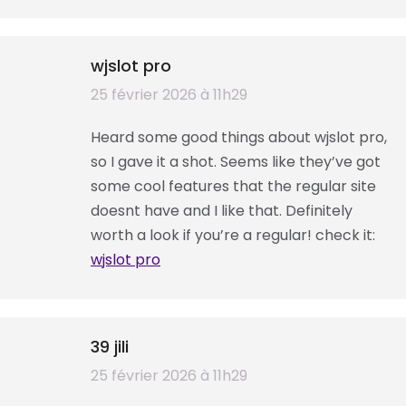
wjslot pro
dit
25 février 2026 à 11h29
:
Heard some good things about wjslot pro,
so I gave it a shot. Seems like they’ve got
some cool features that the regular site
doesnt have and I like that. Definitely
worth a look if you’re a regular! check it:
wjslot pro
39 jili
dit
25 février 2026 à 11h29
: