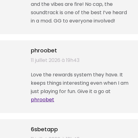
and the vibes are fire! No cap, the
soundtrack is one of the best I’ve heard
in a mod. GG to everyone involved!
phroobet
dit
11 juillet 2026 à 19h43
:
Love the rewards system they have. It
keeps things interesting even when I am
just playing for fun. Give it a go at
phroobet
6sbetapp