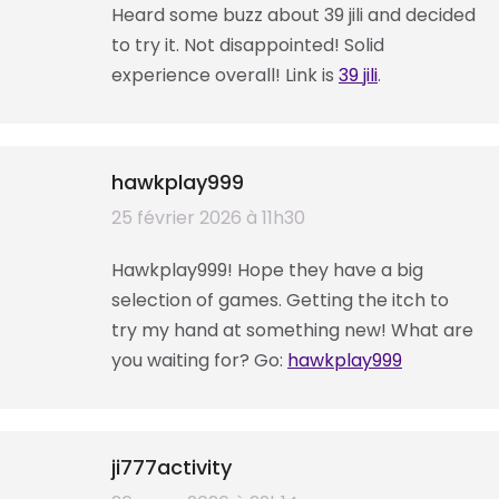
Heard some buzz about 39 jili and decided
to try it. Not disappointed! Solid
experience overall! Link is
39 jili
.
hawkplay999
dit
25 février 2026 à 11h30
:
Hawkplay999! Hope they have a big
selection of games. Getting the itch to
try my hand at something new! What are
you waiting for? Go:
hawkplay999
ji777activity