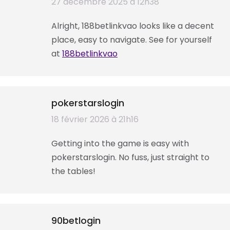
dit
27 décembre 2025 à 12h38
:
Alright, 188betlinkvao looks like a decent
place, easy to navigate. See for yourself
at
188betlinkvao
pokerstarslogin
dit
18 février 2026 à 21h16
:
Getting into the game is easy with
pokerstarslogin. No fuss, just straight to
the tables!
90betlogin