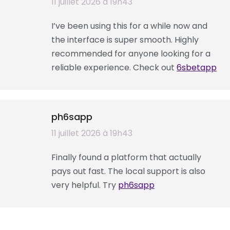
dit
11 juillet 2026 à 19h43
:
I’ve been using this for a while now and
the interface is super smooth. Highly
recommended for anyone looking for a
reliable experience. Check out
6sbetapp
ph6sapp
dit
11 juillet 2026 à 19h43
:
Finally found a platform that actually
pays out fast. The local support is also
very helpful. Try
ph6sapp