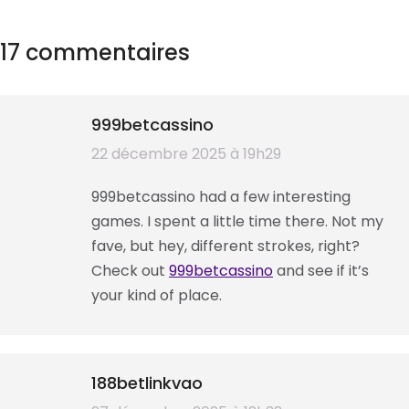
17 commentaires
999betcassino
dit
22 décembre 2025 à 19h29
:
999betcassino had a few interesting
games. I spent a little time there. Not my
fave, but hey, different strokes, right?
Check out
999betcassino
and see if it’s
your kind of place.
188betlinkvao