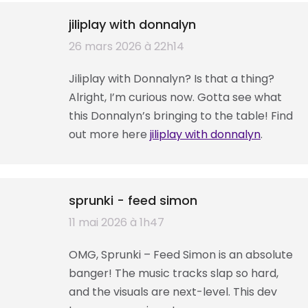
jiliplay with donnalyn
dit
26 mars 2026 à 22h14
:
Jiliplay with Donnalyn? Is that a thing?
Alright, I’m curious now. Gotta see what
this Donnalyn’s bringing to the table! Find
out more here
jiliplay with donnalyn
.
sprunki - feed simon
dit
11 mai 2026 à 1h47
:
OMG, Sprunki – Feed Simon is an absolute
banger! The music tracks slap so hard,
and the visuals are next-level. This dev