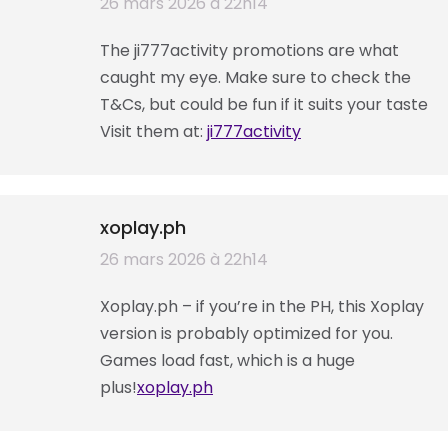
dit
26 mars 2026 à 22h14
:
The ji777activity promotions are what
caught my eye. Make sure to check the
T&Cs, but could be fun if it suits your taste
Visit them at:
ji777activity
xoplay.ph
dit
26 mars 2026 à 22h14
:
Xoplay.ph – if you’re in the PH, this Xoplay
version is probably optimized for you.
Games load fast, which is a huge
plus!
xoplay.ph