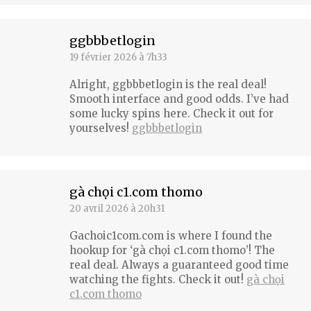
ggbbbetlogin
19 février 2026 à 7h33
dit
:
Alright, ggbbbetlogin is the real deal!
Smooth interface and good odds. I’ve had
some lucky spins here. Check it out for
yourselves!
ggbbbetlogin
gà chọi c1.com thomo
20 avril 2026 à 20h31
dit
:
Gachoic1com.com is where I found the
hookup for ‘gà chọi c1.com thomo’! The
real deal. Always a guaranteed good time
watching the fights. Check it out!
gà chọi
c1.com thomo