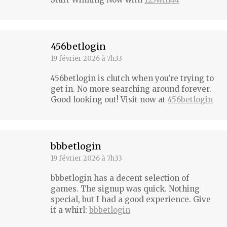
456betlogin
19 février 2026 à 7h33
dit
:
456betlogin is clutch when you’re trying to
get in. No more searching around forever.
Good looking out! Visit now at
456betlogin
bbbetlogin
19 février 2026 à 7h33
dit
:
bbbetlogin has a decent selection of
games. The signup was quick. Nothing
special, but I had a good experience. Give
it a whirl:
bbbetlogin