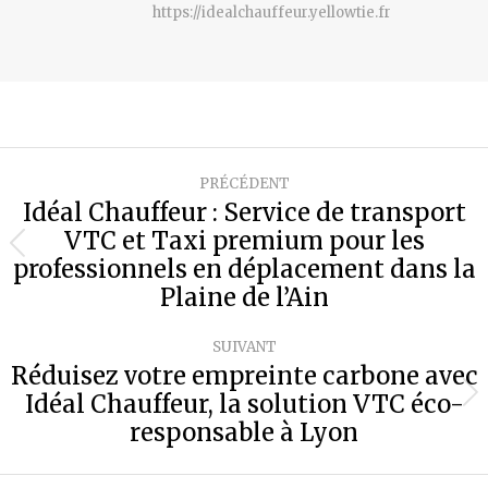
https://idealchauffeur.yellowtie.fr
Navigation
PRÉCÉDENT
article
Idéal Chauffeur : Service de transport
VTC et Taxi premium pour les
Article
professionnels en déplacement dans la
précédent
Plaine de l’Ain
:
SUIVANT
Réduisez votre empreinte carbone avec
Idéal Chauffeur, la solution VTC éco-
Article
responsable à Lyon
suivant
: