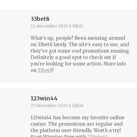
33bet8
22 décembre 2025 à 19h25
dit
:
What’s up, people? Been messing around
on 33bet8 lately. The site’s easy to use, and
they’ve got some cool promotions running.
Definitely a good spot to check out if
you’re looking for some action. More info
on
33bet8
!
123win44
27 décembre 2025 à 12h34
dit
:
123win44 has become my favorite online
casino. The promotions are regular and
the platform user-friendly. Worth a try!
Start Winning Now with
123win44