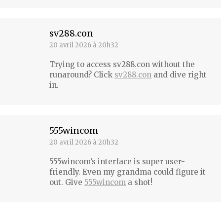
sv288.con
20 avril 2026 à 20h32
dit
:
Trying to access sv288.con without the
runaround? Click
sv288.con
and dive right
in.
555wincom
20 avril 2026 à 20h32
dit
:
555wincom’s interface is super user-
friendly. Even my grandma could figure it
out. Give
555wincom
a shot!